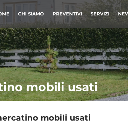
OME
CHI SIAMO
PREVENTIVI
SERVIZI
NE
ino mobili usati
ercatino mobili usati