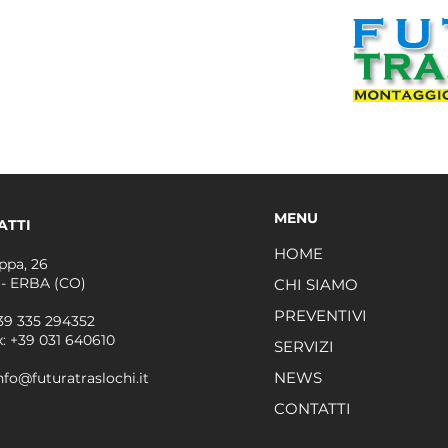
MENU
ATTI
HOME
ppa, 26
 - ERBA (CO)
CHI SIAMO
PREVENTIVI
39 335 294352
x:
+39 031 640610
SERVIZI
NEWS
info@futuratraslochi.it
CONTATTI